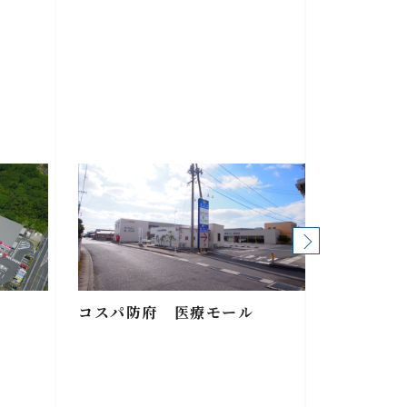
コスパ防府 医療モール
コスパ新