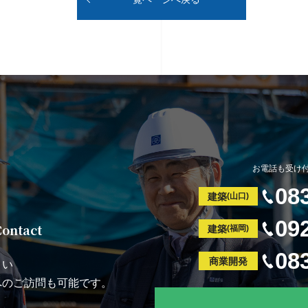
お電話も受け
08
建築
(山口)
09
Contact
建築
(福岡)
08
商業開発
さい
へのご訪問も可能です。