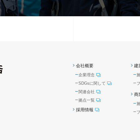
会社概要
建
企業理念
SDGsに関して
関連会社
商
拠点一覧
採用情報