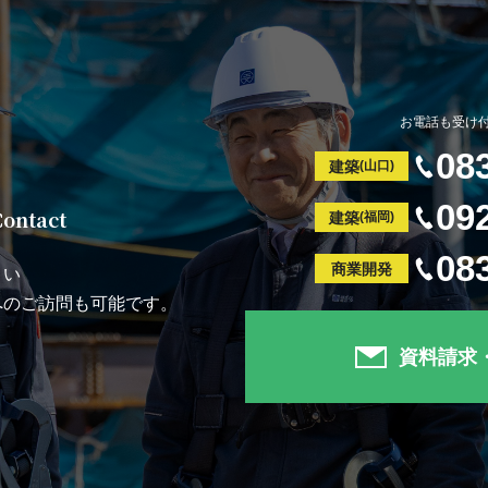
お電話も受け
08
建築
(山口)
09
Contact
建築
(福岡)
08
商業開発
さい
へのご訪問も可能です。
資料請求