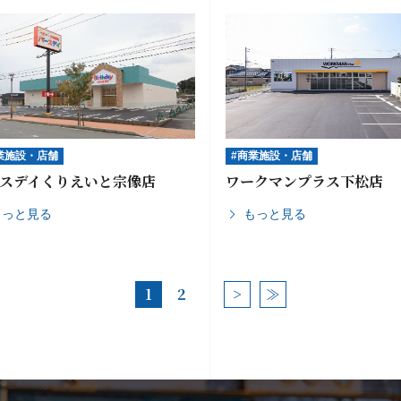
業施設・店舗
#商業施設・店舗
ースデイくりえいと宗像店
ワークマンプラス下松店
もっと見る
もっと見る
1
2
>
≫