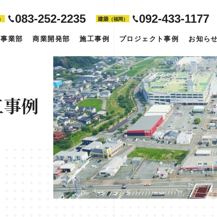
083-252-2235
092-433-1177
建築
）
（福岡）
築事業部
商業開発部
施工事例
プロジェクト事例
お知ら
工事例