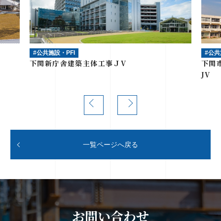
#公共施設・PFI
#公共
下関新庁舎建築主体工事ＪV
下関
JV
一覧ページへ戻る
お問い合わせ