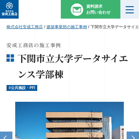
資料請求
お問い合わせ
株式会社安成工務店
/
建築事業部の施工事例
/
下関市立大学データサイエ
安成工務店の施工事例
下関市立大学データサイエ
ンス学部棟
#公共施設・PFI