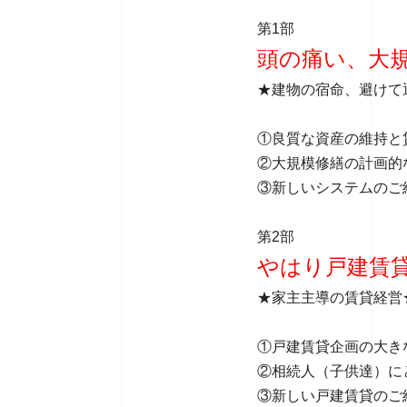
第1部
頭の痛い、大
★建物の宿命、避けて
①良質な資産の維持と
②大規模修繕の計画的
③新しいシステムのご
第2部
やはり戸建賃
★家主主導の賃貸経営
①戸建賃貸企画の大き
②相続人（子供達）に
③新しい戸建賃貸のご