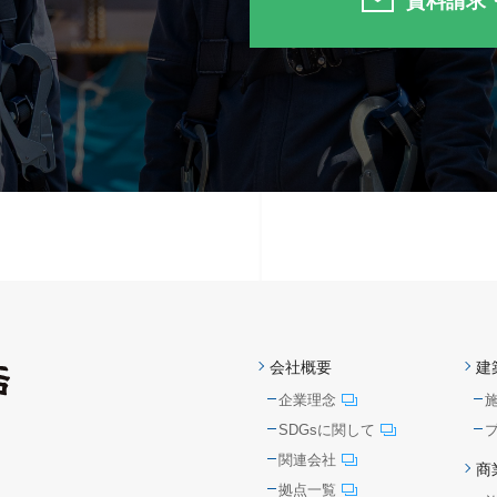
資料請求
会社概要
建
企業理念
SDGsに関して
関連会社
商
拠点一覧