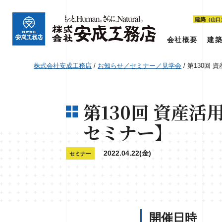
建築
（山口
会社概要
建
株式会社安成工務店
/
お知らせ／セミナー／見学会
/
第130回
第130回 資産
セミナー】
2022.04.22(金)
セミナー
開催日時