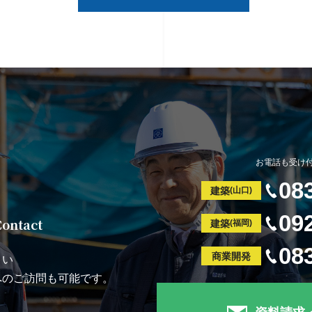
お電話も受け
08
建築
(山口)
09
Contact
建築
(福岡)
08
商業開発
さい
へのご訪問も可能です。