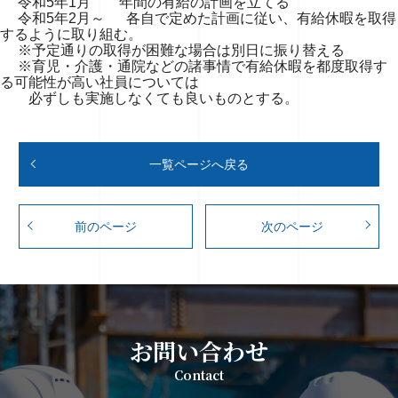
令和5年1月 年間の有給の計画を立てる
令和5年2月～ 各自で定めた計画に従い、有給休暇を取得
するように取り組む。
※予定通りの取得が困難な場合は別日に振り替える
※育児・介護・通院などの諸事情で有給休暇を都度取得す
る可能性が高い社員については
必ずしも実施しなくても良いものとする。
一覧ページへ戻る
前のページ
次のページ
お問い合わせ
Contact