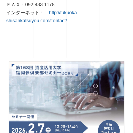
ＦＡＸ：092-433-1178
インターネット：
http://fukuoka-
shisankatsuyou.com/contact/