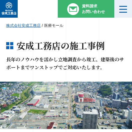
資料請求
お問い合わせ
株式会社安成工務店
/
医療モール
安成工務店の施工事例
長年のノウハウを活かし立地調査か
ら竣工、建築後のサ
ポートまでワン
ストップでご対応いたします。